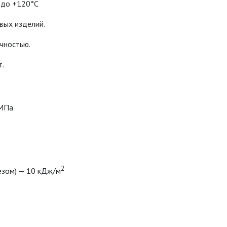
 до +120°C
вых изделий.
чностью.
т.
 МПа
2
езом) — 10 кДж/м