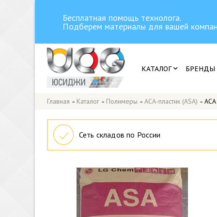
Бесплатная помощь технолога.
Подберем материалы для вашей компан
КАТАЛОГ
БРЕНДЫ
Главная
-
Каталог
-
Полимеры
-
АСА-пластик (ASA)
-
АСА
Сеть складов по России