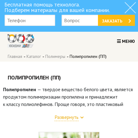
Бесплатная помощь технолога.
Подберем материалы для вашей компании.
ЗАКАЗАТЬ
МЕНЮ
Главная
-
Каталог
-
Полимеры
-
Полипропилен (ПП)
ПОЛИПРОПИЛЕН (ПП)
Полипропилен
— твердое вещество белого цвета, является
продуктом полимеризации пропилена и принадлежит
к классу полиолефинов. Проще говоря, это пластиковый
полимер с широкой областью применения. Сегодня
Развернуть
он является наиболее востребованным современным
пластиком, благодаря своим отличным потребительским
свойствам и универсальностью использования.