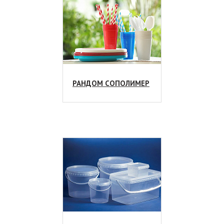
ФИЗИЧЕСКИЕ СВОЙСТВА
Низкая плотность материала. Полипропилен имеет
самую низкую плотность из всех пластмасс, что
выгодно отличает его от более плотных аналогов.
Высокая прочность. Многочисленные эксперименты
РАНДОМ СОПОЛИМЕР
показали, что он выдерживает большую нагрузку, что
намного превышает возможности полиэтилена.
Устойчивость к низким температурам. Полимер
прекрасно справляется с отрицательными
температурами, выдерживая — 10 градусов по Цельсию
и более низкие температуры.
Устойчивость к высоким температурам. Выдерживает
не только низкие, но и высокие температуры, его
температура плавления составляет 160 — 170
градусов по Цельсию.
Устойчивость к резким перепадам температуры.
Быстрая смена температурного режима также