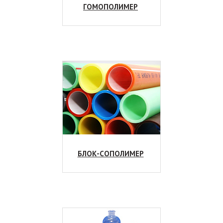
не страшна этому материалу. Хорошо выдерживает
ГОМОПОЛИМЕР
стремительный переход от минуса к плюсу и обратно.
Превосходные диэлектрические свойства. Высокая
диэлектрическая константа вместе с большой
диэлектрической прочностью обеспечивают широкие
возможности его применения в качестве
электроизоляционного материала.
Легкая обработка. Полипропилен легко поддается
сварке, распилу, сверлению, хорошо гнется, что
значительно расширяет возможности его применения
в промышленности и быту.
ХИМИЧЕСКИЕ ХАРАКТЕРИСТИКИ
БЛОК-СОПОЛИМЕР
— Устойчивость к агрессии химических веществ. Эта
особенность материала позволяет широко применять его
для нужд химических предприятий. Он выдерживает
воздействие раскаленного металла, различных кислот
и испарений. В частности, это свойство используется при