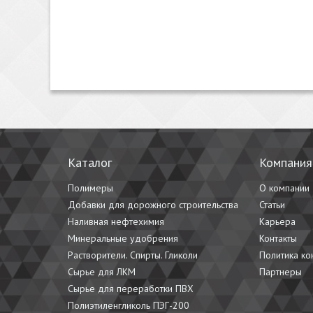
Отличается низкой эластичностью при станд
Устойчив к озону, кислороду, различным хим
Зарекомендовал себя длительным сроком с
Хорошо сопротивляется образованию трещи
Плохо перерабатывается: требует введения
ГДЕ ПРИМЕНЯЕТСЯ
Каталог
Компания
Сырье идет для производства камер и внутренней
Полимеры
О компании
кабелей, рулонных покрытий для кровли, пробок в
Добавки для дорожного строительства
Статьи
Наливная нефтехимия
Карьера
ТЕХНОЛОГИЯ ПРОИЗВОДСТВА
Минеральные удобрения
Контакты
Растворители. Спирты. Гликоли
Политика к
Самый распространенный способ получения полиб
Сырье для ЛКМ
Партнеры
он часто идет в смесях с другими видами каучуков
Сырье для переработки ПВХ
Полиэтиленгликоль ПЭГ-200
ПОЛИХЛОРОПРЕНОВЫЙ КАУЧУК
С ДО