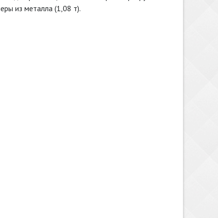
ры из металла (1,08 т).
ества сырья.
ой.