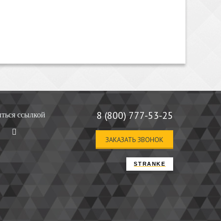
жима вулканизации.
8 (800) 777-53-25
ться ссылкой
ния изоляционных покрытий электрических
ЗАКАЗАТЬ ЗВОНОК
STRANKE
иде материал с трудом обрабатывается, поэтому