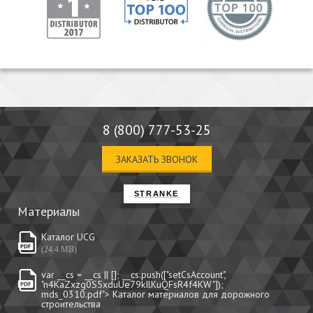
8 (800) 777-53-25
ЗАКАЗАТЬ ЗВОНОК
STRANKE
Материалы
Каталог UCG
(24.4 MB)
var __cs = __cs || []; __cs.push(["setCsAccount",
"n4KaZxzg0S5xduUe79kIlKuQFsR4f4KW"]);
mds_0310.pdf"> Каталог материалов для дорожного
строительства