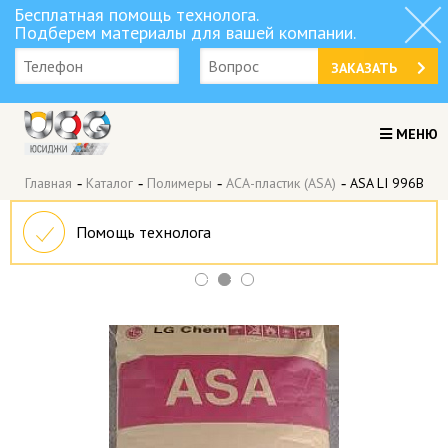
Бесплатная помощь технолога.
Подберем материалы для вашей компании.
ЗАКАЗАТЬ
МЕНЮ
Главная
-
Каталог
-
Полимеры
-
АСА-пластик (ASA)
-
ASA LI 996B
Помощь технолога