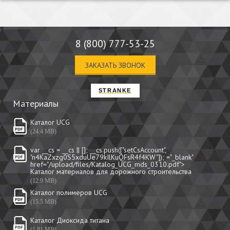
8 (800) 777-53-25
ЗАКАЗАТЬ ЗВОНОК
STRANKE
Материалы
Каталог UCG
(24.4 MB)
var __cs = __cs || []; __cs.push(["setCsAccount",
"n4KaZxzg0S5xduUe79kIlKuQFsR4f4KW"]);
="_blank"
href="/upload/files/Katalog_UCG_mds_0310.pdf">
Каталог материалов для дорожного строительства
(12.9 MB)
Каталог полимеров UCG
(15.5 MB)
Каталог Диоксида титана
(1.81 MB)