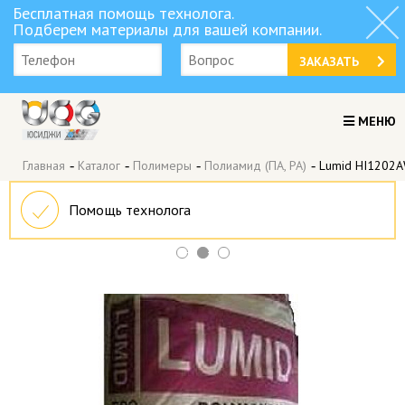
Бесплатная помощь технолога.
Подберем материалы для вашей компании.
ЗАКАЗАТЬ
МЕНЮ
Главная
-
Каталог
-
Полимеры
-
Полиамид (ПА, PA)
-
Lumid HI1202
Помощь технолога