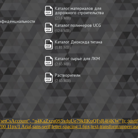
Каталог материалов для
дорожного строительства
(23.6 MB)
онфиденциальности
Каталог полимеров UCG
(12.6 MB)
Каталог Диоксида титана
(1.81 MB)
Каталог сырьё для ЛКМ
(2.65 MB)
Растворители
(2.65 MB)
ush(["setCsAccount", "n4KaZxzg0S5xduUe79kIlKuQFsR4f4KW"]);
;just
700 11px/1 Arial,sans-serif;letter-spacing:1.6px;text-transform:uppe