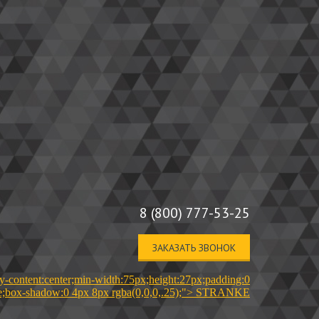
8 (800) 777-53-25
ЗАКАЗАТЬ ЗВОНОК
ify-content:center;min-width:75px;height:27px;padding:0
rcase;box-shadow:0 4px 8px rgba(0,0,0,.25);"> STRANKE