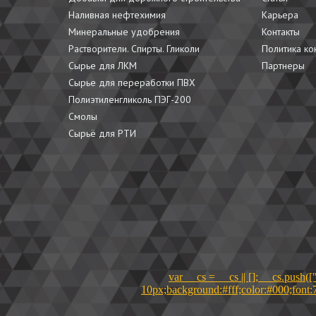
Наливная нефтехимия
Карьера
Минеральные удобрения
Контакты
Растворители. Спирты. Гликоли
Политика к
Сырье для ЛКМ
Партнеры
Сырье для переработки ПВХ
Полиэтиленгликоль ПЭГ-200
Смолы
Сырьё для РТИ
var __cs = __cs || []; __cs.p
10px;background:#fff;color:#000;font: