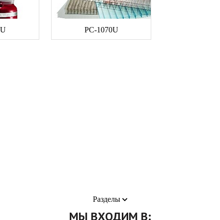
0U
PC-1070U
Разделы
ы
LG Chem
МЫ ВХОДИМ В: