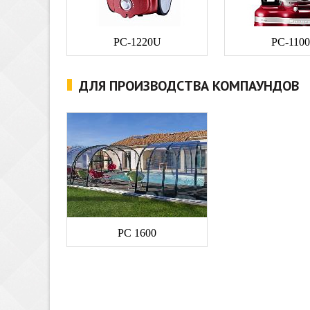
PC-1220U
PC-110
ДЛЯ ПРОИЗВОДСТВА КОМПАУНДОВ
PC 1600
ABS пластики
СБС полимеры
СЭБС
ЭВА полимер