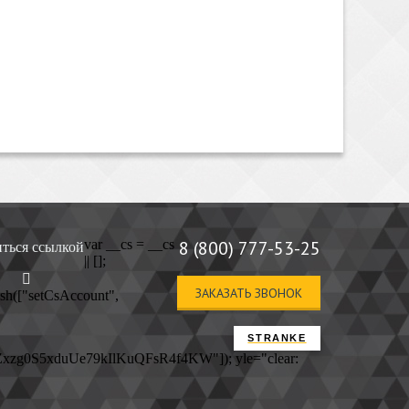
var __cs = __cs
8 (800) 777-53-25
ться ссылкой
|| [];
ЗАКАЗАТЬ ЗВОНОК
sh(["setCsAccount",
STRANKE
Zxzg0S5xduUe79kIlKuQFsR4f4KW"]);
yle="clear: