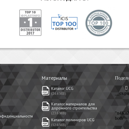
Материалы
Подели
Каталог UCG
__cs.pu
(24.4 MB)
Каталог материалов для
дорожного строительства
"n4Ka
(23.6 MB)
онфиденциальности
both">
Каталог полимеров UCG
(12.6 MB)